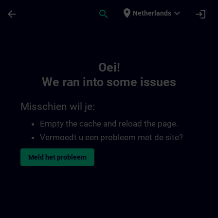
Ga naar de hoofdinhoud
Pagina geladen
place
expand_more
arrow_back
search
login
Netherlands
Toc | SITRAIN
Oei!
We ran into some issues
Misschien wil je:
Empty the cache and reload the page.
Vermoedt u een probleem met de site?
Meld het probleem