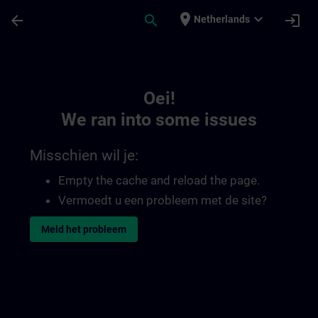
Ga naar de hoofdinhoud
Pagina geladen
place
expand_more
arrow_back
search
login
Netherlands
Toc | SITRAIN
Oei!
We ran into some issues
Misschien wil je:
Empty the cache and reload the page.
Vermoedt u een probleem met de site?
Meld het probleem