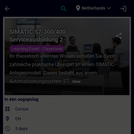
Ga naar de hoofdinhoud
Pagina geladen
place
expand_more
arrow_back
search
login
Netherlands
Cursus - SIMATIC S7-300/400 Serviceausbild
SIMATIC S7-300/400
share
Serviceausbildung 2
Learning Event - Classroom
Ihr theoretisch erlerntes Wissen vertiefen Sie durch
zahlreiche praktische Übungen an einem SIMATIC-
Anlagenmodell. Dieses besteht aus einem
Automatisierungssystem S7...
Meer
In één oogopslag
widgets
Cursus
where_to_vote
CH
access_time
5 days