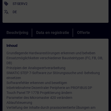
sell
ST-SERV2
translate
DE
Beschrijving
Data en registratie
Offerte
Inhoud
Grundlegende Hardwarestörungen erkennen und beheben
Einsatzmöglichkeiten verschiedener Bausteintypen (FC, FB, OB,
DB)
Prinzipien der Analogwertverarbeitung
SIMATIC STEP 7-Software zur Störungssuche und -behebung
einsetzen
Softwarefehler erkennen und beseitigen
Inbetriebnahme Dezentraler Peripherie an PROFIBUS DP
Touch Panel TP 177B Projektierung ändern
Parameter des Micromaster 420 verändern
Ablaufsteuerung
Vertiefung der Inhalte durch praxisorientierte Übungen am