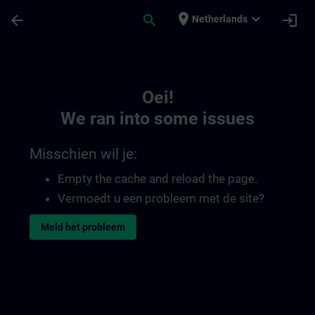
Ga naar de hoofdinhoud
Pagina geladen
place
expand_more
arrow_back
search
login
Netherlands
Toc | SITRAIN
Oei!
We ran into some issues
Misschien wil je:
Empty the cache and reload the page.
Vermoedt u een probleem met de site?
Meld het probleem