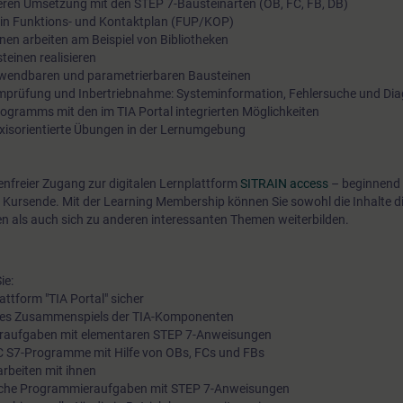
ren Umsetzung mit den STEP 7-Bausteinarten (OB, FC, FB, DB)
n in Funktions- und Kontaktplan (FUP/KOP)
en arbeiten am Beispiel von Bibliotheken
einen realisieren
wendbaren und parametrierbaren Bausteinen
mprüfung und Inbertriebnahme: Systeminformation, Fehlersuche und Di
ogramms mit den im TIA Portal integrierten Möglichkeiten
axisorientierte Übungen in der Lernumgebung
tenfreier Zugang zur digitalen Lernplattform
SITRAIN access
– beginnend 
 Kursende. Mit der Learning Membership können Sie sowohl die Inhalte d
en als auch sich zu anderen interessanten Themen weiterbilden.
ie:
attform "TIA Portal" sicher
n des Zusammenspiels der TIA-Komponenten
ieraufgaben mit elementaren STEP 7-Anweisungen
TIC S7-Programme mit Hilfe von OBs, FCs und FBs
rbeiten mit ihnen
ische Programmieraufgaben mit STEP 7-Anweisungen