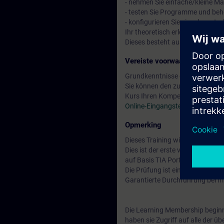
- nehmen Sie einfache/kleine Mas
- testen Sie Programme und beh
- konfigurieren Sie eine dezentr
Ihr theoretisch erlerntes Wissen
Dieses besteht aus einem Auto
Vereiste voorwaarden
Grundkenntnisse der Automatis
Sie können den zur Verfügung s
Kurs Ihren Kompetenzen entspri
Online-Eingangstest TIA-PRO1
.
Opmerking
Dieses Training wird auf Basis
Dies ist der erste von drei Kurs
auf Basis TIA Portal" vorbereitet
Die Prüfung ist ein Modul des "S
Garantierte Durchführung bei m
Die Learning Membership beginn
haben sie Zugriff auf alle der 