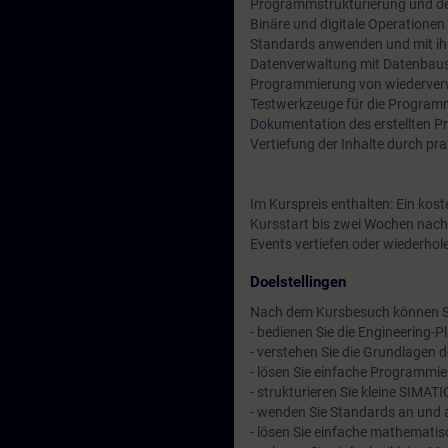
Programmstrukturierung und de
Binäre und digitale Operatione
Standards anwenden und mit ihn
Datenverwaltung mit Datenbaust
Programmierung von wiederver
Testwerkzeuge für die Program
Dokumentation des erstellten Pr
Vertiefung der Inhalte durch pr
Im Kurspreis enthalten: Ein kos
Kursstart bis zwei Wochen nach
Events vertiefen oder wiederhol
Doelstellingen
Nach dem Kursbesuch können S
- bedienen Sie die Engineering-Pl
- verstehen Sie die Grundlage
- lösen Sie einfache Programm
- strukturieren Sie kleine SIMA
- wenden Sie Standards an und a
- lösen Sie einfache mathemat