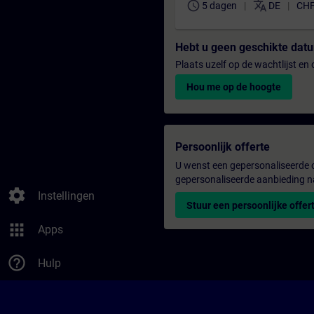
schedule
translate
5 dagen
DE
CHF
Hebt u geen geschikte da
Plaats uzelf op de wachtlijst e
Hou me op de hoogte
Persoonlijk offerte
U wenst een gepersonaliseerde o
gepersonaliseerde aanbieding n
settings
Instellingen
Stuur een persoonlijke offer
apps
Apps
help_outline
Hulp