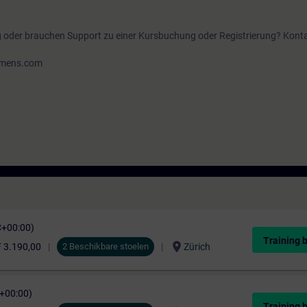
g oder brauchen Support zu einer Kursbuchung oder Registrierung? Konta
iemens.com
C+00:00)
Training 
location_on
 3.190,00
2 Beschikbare stoelen
Zürich
C+00:00)
Training 