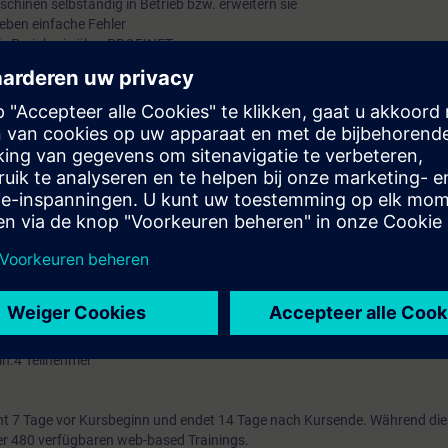
chinen selbständig in Betrieb bzw. erweitern sie
eben einfache Fehler
ale Peripherie über PROFINET
 vertiefen Sie durch zahlreiche praxisorientierte Übungen an einem TIA-A
matisierungssystem SIMATIC S7-1500 und einem Bandmodell.
ierungstechnik
tehenden Online-Eingangstest nutzen, um sicherzustellen, dass der von 
cht.
 SIMATIC S7-1500 und der Software SIMATIC STEP 7 auf Basis TIA Portal 
en, der Sie auf den Abschluss als "Automatisierungstechniker/in Projektier
.
ITRAIN Certification Program".
in.4 Teilnehmer
t 7 Tage vor Kursbeginn und endet 14 Tage nach Kursende. Während di
über 480 verfügbaren web-based Trainings.