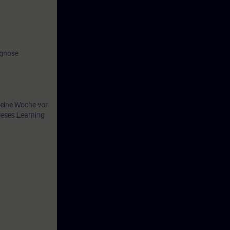
agnose
eine Woche vor
ieses Learning