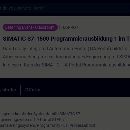
s
1500 Programmierausbildung 1 im TIA Porta
Learning Event - Classroom
TIA-PRO1
SIMATIC S7-1500 Programmierausbildung 1 im TI
Das Totally Integrated Automation Portal (TIA Portal) bildet di
Arbeitsumgebung für ein durchgängiges Engineering mit SIM
In diesem Kurs der SIMATIC TIA Portal Programmierausbildung
das Handling des TIA Portals, Grundkenntnisse über den Aufb
Automatisierungssystems SIMATIC S7, die Konfiguration und
Parametrierung der Hardware und die Grundlagen der klassis
istratie
Offerte
Programmierung. Außerdem lernen Sie ein PROFINET IO anzu
tungsmerkmale der Systemfamilie SIMATIC S7
ngineeringsystems TIA Portal STEP 7
atisierungssystem, Programmzyklus, Prozessabbild