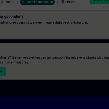
location_on
 3.190,00
2 Beschikbare stoelen
Zürich
tum gevonden?
n ontvang een bericht wanneer nieuwe data beschikbaar zijn.
fferte? Na het verstrekken van uw persoonlijke gegevens sturen wij u onm
aar uw e-mailadres.
te