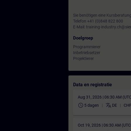
Sie benötigen eine Kursberatun
Telefon +41 (0)848 822 800
E-Mail: training-industry.ch@s
Doelgroep
Programmierer
Inbetriebsetzer
Projektierer
Data en registratie
Aug 31, 2026 | 06:30 AM (UT
schedule
translate
5 dagen
DE
CHF
Oct 19, 2026 | 06:30 AM (UT