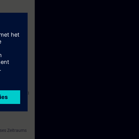
nlagenmodell.
Ihnen gewählte
durchgeführt.
ung entspr. ZVEI
eses Zeitraums