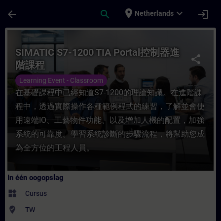
Ga naar de hoofdinhoud
Pagina geladen
place
expand_more
arrow_back
search
login
Netherlands
Cursus - SIMATIC S7-1200 TIA Portal控制器
SIMATIC S7-1200 TIA Portal控制器進
share
階課程
Learning Event - Classroom
在基礎課程中已經知道S7-1200的理論知識。在進階課
程中，透過實際操作各種範例程式的練習，了解並會使
用遠端IO、工藝物件功能、以及增加人機的配置，加強
系統的可靠度。學習系統診斷的步驟流程，將幫助您成
為全方位的工程人員。
In één oogopslag
widgets
Cursus
where_to_vote
TW