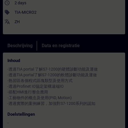
access_time
2 days
sell
TIA-MICRO2
translate
ZH
Beschrijving
Data en registratie
Inhoud
-透過TIA portal 了解S7-1200的硬體診斷功能及運做
-透過TIA portal了解S7-1200的軟體診斷功能及運做
-熟習區各個程式區塊類型及使用方式
-透過Profinet IO協定架構遠端IO
-搭配HMI進行整合應用
-工藝物件的概念及使用(PID, Motion)
-透過實際的案例練習，加強對S7-1200系列的認知
Doelstellingen
-