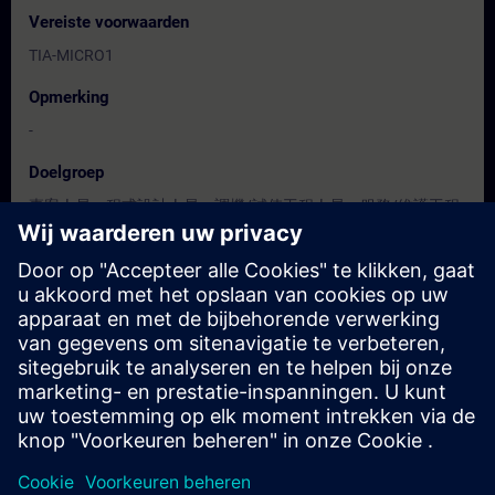
Vereiste voorwaarden
TIA-MICRO1
Opmerking
-
Doelgroep
專案人員、程式設計人員、調機/試俥工程人員、服務/維護工程
人員、操作人員
Data en registratie
Momenteel geen evenementen beschikbaar
Plaats uzelf op de wachtlijst en ontvang een bericht wanneer
nieuwe data beschikbaar zijn.
Hou me op de hoogte