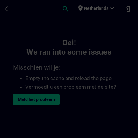
Ga naar de hoofdinhoud
Pagina geladen
place
expand_more
arrow_back
search
login
Netherlands
Toc | SITRAIN
Oei!
We ran into some issues
Misschien wil je:
Empty the cache and reload the page.
Vermoedt u een probleem met de site?
Meld het probleem