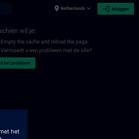
place
expand_more
login
earch
Netherlands
Inloggen
chien wil je:
Empty the cache and reload the page.
Vermoedt u een probleem met de site?
d het probleem