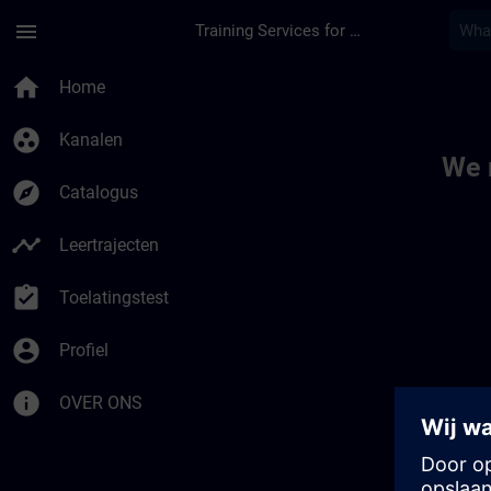
Ga naar de hoofdinhoud
Pagina geladen
menu
Training Services for Digital Industries
Toc | SITRAIN
home
Home
group_work
Kanalen
We 
explore
Catalogus
timeline
Leertrajecten
assignment_turned_in
Toelatingstest
account_circle
Profiel
info
OVER ONS