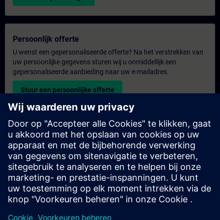
Persoonlijk offerte
U wenst een gepersonaliseerde offerte? Na het verstrekken van
uw persoonlijke gegevens sturen wij u onmiddellijk een
gepersonaliseerde aanbieding naar uw e-mailadres.
Stuur een persoonlijke offerte
Aanvraag voor een exclusieve training
Heeft u een uitgebreidere trainingsbehoefte en wilt u een offerte
voor exclusieve training – op locatie, virtueel of in een SITRAIN-
trainingscentrum? Bezorg ons u uw persoonlijke gegevens en
uw trainingsbehoeften en u ontvangt van ons een offerte voor
een exclusieve training.
Exclusieve offerte aanvragen