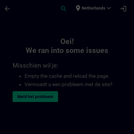
Ga naar de hoofdinhoud
Pagina geladen
place
expand_more
arrow_back
search
login
Netherlands
Toc | SITRAIN
Oei!
We ran into some issues
Misschien wil je:
Empty the cache and reload the page.
Vermoedt u een probleem met de site?
Meld het probleem