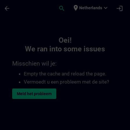
Ga naar de hoofdinhoud
Pagina geladen
place
expand_more
arrow_back
search
login
Netherlands
Toc | SITRAIN
Oei!
We ran into some issues
Misschien wil je:
Empty the cache and reload the page.
Vermoedt u een probleem met de site?
Meld het probleem