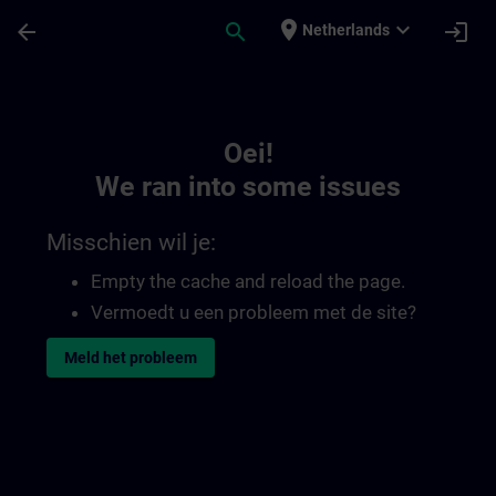
Ga naar de hoofdinhoud
Pagina geladen
place
expand_more
arrow_back
search
login
Netherlands
Toc | SITRAIN
Oei!
We ran into some issues
Misschien wil je:
Empty the cache and reload the page.
Vermoedt u een probleem met de site?
Meld het probleem