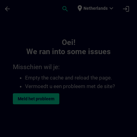
Ga naar de hoofdinhoud
Pagina geladen
place
expand_more
arrow_back
search
login
Netherlands
Toc | SITRAIN
Oei!
We ran into some issues
Misschien wil je:
Empty the cache and reload the page.
Vermoedt u een probleem met de site?
Meld het probleem