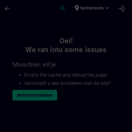
Ga naar de hoofdinhoud
Pagina geladen
place
expand_more
arrow_back
search
login
Netherlands
Toc | SITRAIN
Oei!
We ran into some issues
Misschien wil je:
Empty the cache and reload the page.
Vermoedt u een probleem met de site?
Meld het probleem