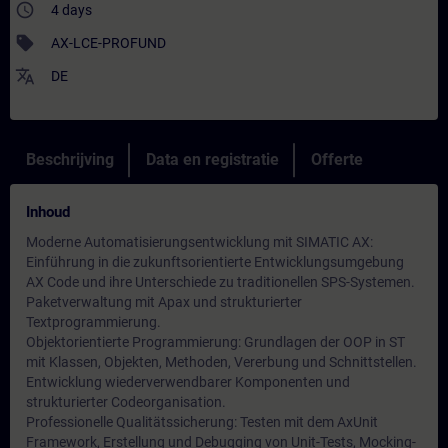
access_time
4 days
sell
AX-LCE-PROFUND
translate
DE
Beschrijving
Data en registratie
Offerte
Inhoud
Moderne Automatisierungsentwicklung mit SIMATIC AX:
Einführung in die zukunftsorientierte Entwicklungsumgebung
AX Code und ihre Unterschiede zu traditionellen SPS-Systemen.
Paketverwaltung mit Apax und strukturierter
Textprogrammierung.
Objektorientierte Programmierung: Grundlagen der OOP in ST
mit Klassen, Objekten, Methoden, Vererbung und Schnittstellen.
Entwicklung wiederverwendbarer Komponenten und
strukturierter Codeorganisation.
Professionelle Qualitätssicherung: Testen mit dem AxUnit
Framework, Erstellung und Debugging von Unit-Tests, Mocking-