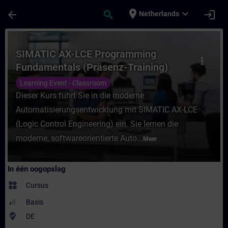
Ga naar de hoofdinhoud
Pagina geladen
place
expand_more
arrow_back
search
login
Netherlands
Cursus - SIMATIC AX-LCE Programming Fund
SIMATIC AX-LCE Programming
more_vert
Fundamentals (Präsenz-Training)
Learning Event - Classroom
Dieser Kurs führt Sie in die moderne
Automatisierungsentwicklung mit SIMATIC AX-LCE
(Logic Control Engineering) ein. Sie lernen die
moderne, softwareorientierte Auto...
Meer
In één oogopslag
widgets
Cursus
Basis
where_to_vote
DE