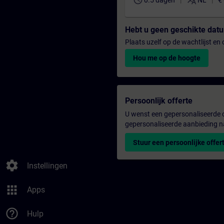
schedule
translate
0.5 dagen
NL
€
Hebt u geen geschikte da
Plaats uzelf op de wachtlijst e
Hou me op de hoogte
Persoonlijk offerte
U wenst een gepersonaliseerde o
gepersonaliseerde aanbieding n
Stuur een persoonlijke offer
settings
Instellingen
apps
Apps
help_outline
Hulp