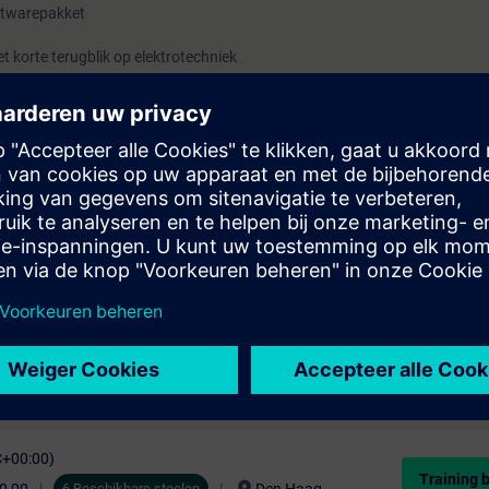
oftwarepakket
 korte terugblik op elektrotechniek
tools
(SIMARIS Suite).
C+00:00)
Training 
6 Beschikbare stoelen