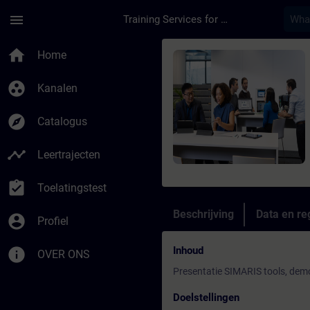
Ga naar de hoofdinhoud
Pagina geladen
menu
Training Services for Digital Industries
Cursus - SIMARIS Des
home
Home
group_work
Kanalen
explore
Catalogus
timeline
Leertrajecten
assignment_turned_in
Toelatingstest
Beschrijving
Data en reg
account_circle
Profiel
Inhoud
info
OVER ONS
Presentatie SIMARIS tools, dem
Doelstellingen