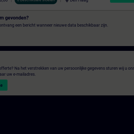
location_on
 0,00
Den Haag
tum gevonden?
n ontvang een bericht wanneer nieuwe data beschikbaar zijn.
fferte? Na het verstrekken van uw persoonlijke gegevens sturen wij u onm
aar uw e-mailadres.
te