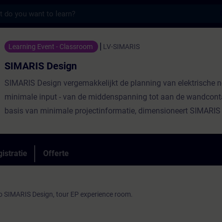
s
ign - Training - Opleiding - Bijscholing | 
Learning Event - Classroom
LV-SIMARIS
SIMARIS Design
SIMARIS Design vergemakkelijkt de planning van elektrische 
minimale input - van de middenspanning tot aan de wandcon
basis van minimale projectinformatie, dimensioneert SIMARIS 
en betrouwbaar een systeemoplossing die voldoet aan alle rel
normen.
Maar haalt u al alles uit SIMARIS Design?
istratie
Offerte
o SIMARIS Design, tour EP experience room.