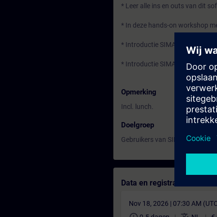
* Leer alle ins en outs van dit s
* In deze hands-on workshop met
* Introductie SIMARIS Design
* Introductie SIMARIS software
Opmerking
Incl. lunch.
Doelgroep
Gebruikers van SIMARIS Design 
Data en registratie
Nov 18, 2026 | 07:30 AM (UT