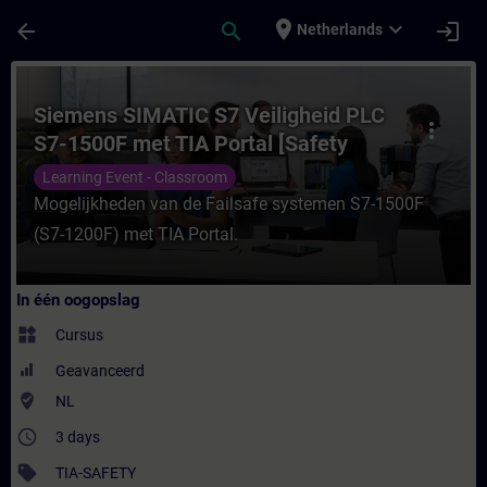
Ga naar de hoofdinhoud
Pagina geladen
place
expand_more
arrow_back
search
login
Netherlands
Cursus - Siemens SIMATIC S7 Veiligheid PL
Siemens SIMATIC S7 Veiligheid PLC
more_vert
S7-1500F met TIA Portal [Safety
Advanced] incl. examen
Learning Event - Classroom
Mogelijkheden van de Failsafe systemen S7-1500F
(S7-1200F) met TIA Portal.
In één oogopslag
widgets
Cursus
Geavanceerd
where_to_vote
NL
access_time
3 days
sell
TIA-SAFETY