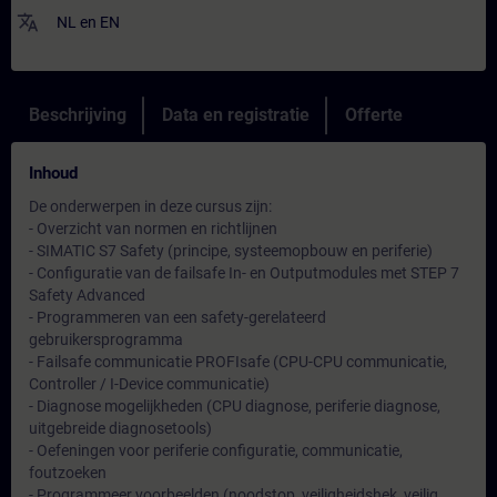
translate
NL
en
EN
Beschrijving
Data en registratie
Offerte
Inhoud
De onderwerpen in deze cursus zijn:
- Overzicht van normen en richtlijnen
- SIMATIC S7 Safety (principe, systeemopbouw en periferie)
- Configuratie van de failsafe In- en Outputmodules met STEP 7
Safety Advanced
- Programmeren van een safety-gerelateerd
gebruikersprogramma
- Failsafe communicatie PROFIsafe (CPU-CPU communicatie,
Controller / I-Device communicatie)
- Diagnose mogelijkheden (CPU diagnose, periferie diagnose,
uitgebreide diagnosetools)
- Oefeningen voor periferie configuratie, communicatie,
foutzoeken
- Programmeer voorbeelden (noodstop, veiligheidshek, veilig