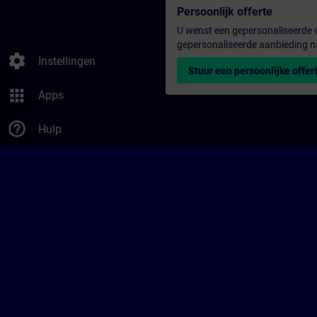
Persoonlijk offerte
U wenst een gepersonaliseerde o
gepersonaliseerde aanbieding n
settings
Instellingen
Stuur een persoonlijke offer
apps
Apps
help_outline
Hulp