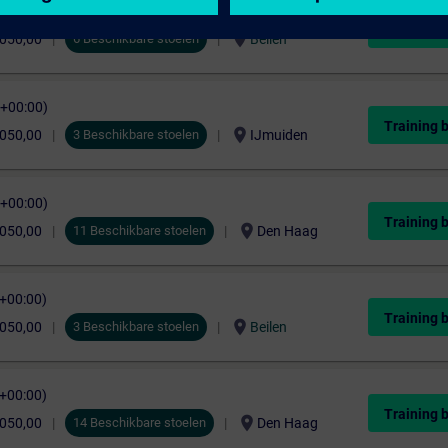
C+00:00)
Training 
location_on
.050,00
6 Beschikbare stoelen
Beilen
C+00:00)
Training 
location_on
.050,00
3 Beschikbare stoelen
IJmuiden
C+00:00)
Training 
location_on
.050,00
11 Beschikbare stoelen
Den Haag
C+00:00)
Training 
location_on
.050,00
3 Beschikbare stoelen
Beilen
C+00:00)
Training 
location_on
.050,00
14 Beschikbare stoelen
Den Haag