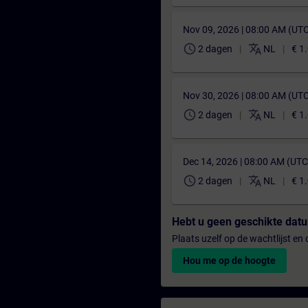
Nov 09, 2026 | 08:00 AM (UT
schedule
translate
2 dagen
NL
€ 1
Nov 30, 2026 | 08:00 AM (UT
schedule
translate
2 dagen
NL
€ 1
Dec 14, 2026 | 08:00 AM (UT
schedule
translate
2 dagen
NL
€ 1
Hebt u geen geschikte da
Plaats uzelf op de wachtlijst e
Hou me op de hoogte