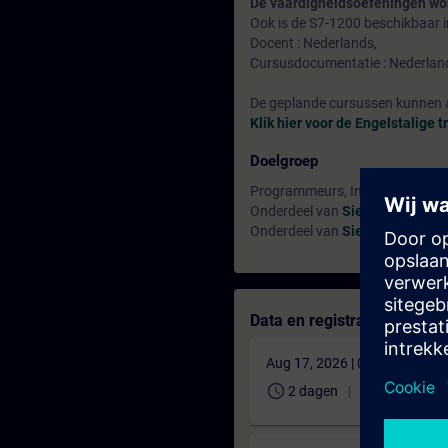
De vaardigheidsoefeningen wo
Ook is de S7-1200 beschikbaar in
Docent : Nederlands,
Cursusdocumentatie : Nederlan
De geplande cursussen kunnen a
Klik hier voor de Engelstalige t
Doelgroep
Programmeurs, Inbedrijfstelle
Onderdeel van
Siemens Certif
Onderdeel van
Siemens Certifi
Data en registratie
Aug 17, 2026 | 07:00 AM (UT
schedule
translate
2 dagen
NL
€ 1