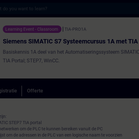
s
ATIC S7 Systeemcursus 1A met TIA Portal -
Learning Event - Classroom
TIA-PRO1A
Siemens SIMATIC S7 Systeemcursus 1A met TIA 
Basiskennis 1A deel van het Automatiseringssysteem SIMATI
TIA Portal; STEP7, WinCC.
istratie
Offerte
ijn:
ATIC STEP7 TIA portal
 netwerken om de PLC te kunnen bereiken vanuit de PC
ijst om de adressen in de PLC van een logische naam te voorzien