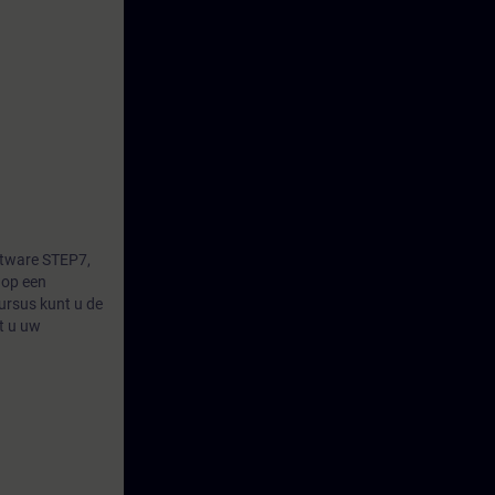
ftware STEP7,
 op een
ursus kunt u de
rt u uw