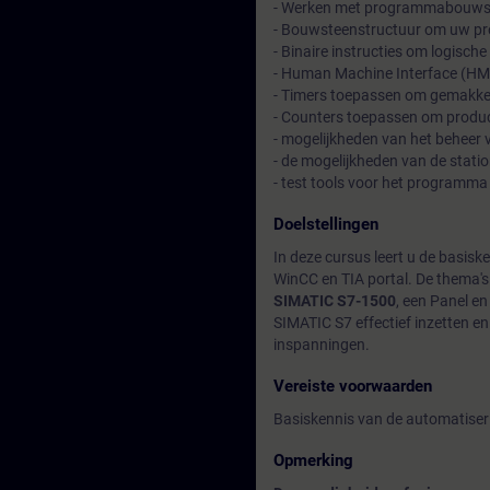
- Werken met programmabouwst
- Bouwsteenstructuur om uw pro
- Binaire instructies om logisc
- Human Machine Interface (HMI)
- Timers toepassen om gemakkel
- Counters toepassen om produc
- mogelijkheden van het beheer
- de mogelijkheden van de stati
- test tools voor het programma
Doelstellingen
In deze cursus leert u de basi
WinCC en TIA portal. De thema'
SIMATIC S7-1500
, een Panel e
SIMATIC S7 effectief inzetten en
inspanningen.
Vereiste voorwaarden
Basiskennis van de automatiser
Opmerking