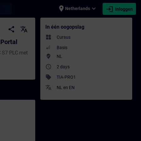
place
expand_more
login
earch
Netherlands
Inloggen
 Training - Opleiding - Bijscholing | SIT
In één oogopslag
share
translate
widgets
Cursus
Portal
Basis
C S7 PLC met
where_to_vote
NL
access_time
2 days
sell
TIA-PRO1
translate
NL
en
EN