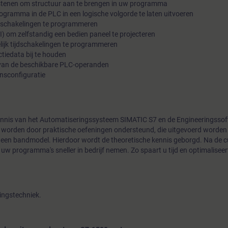
enen om structuur aan te brengen in uw programma
gramma in de PLC in een logische volgorde te laten uitvoeren
he schakelingen te programmeren
 om zelfstandig een bedien paneel te projecteren
ijk tijdschakelingen te programmeren
tiedata bij te houden
 van de beschikbare PLC-operanden
onsconfiguratie
skennis van het Automatiseringssysteem SIMATIC S7 en de Engineeringsso
s worden door praktische oefeningen ondersteund, die uitgevoerd worden
n een bandmodel. Hierdoor wordt de theoretische kennis geborgd. Na de c
 uw programma's sneller in bedrijf nemen. Zo spaart u tijd en optimalisee
ingstechniek.