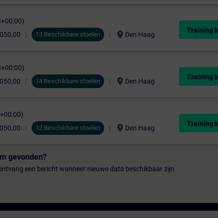
C+00:00)
Training 
location_on
.050,00
13 Beschikbare stoelen
Den Haag
C+00:00)
Training 
location_on
.050,00
14 Beschikbare stoelen
Den Haag
C+00:00)
Training 
location_on
.050,00
12 Beschikbare stoelen
Den Haag
tum gevonden?
n ontvang een bericht wanneer nieuwe data beschikbaar zijn.