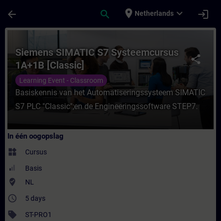
Ga naar de hoofdinhoud
Pagina geladen
place
expand_more
arrow_back
search
login
Netherlands
Cursus - Siemens SIMATIC S7 Systeemcursus
Siemens SIMATIC S7 Systeemcursus
share
1A+1B [Classic]
Learning Event - Classroom
Basiskennis van het Automatiseringssysteem SIMATIC
S7 PLC "Classic";en de Engineeringssoftware STEP7.
In één oogopslag
widgets
Cursus
Basis
where_to_vote
NL
access_time
5 days
sell
ST-PRO1