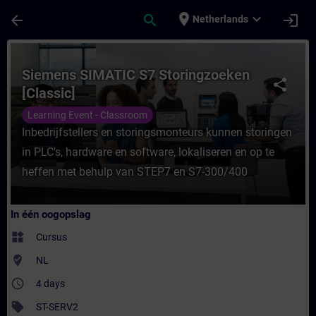
Ga naar de hoofdinhoud
Pagina geladen
place
expand_more
arrow_back
search
login
Netherlands
Cursus - Siemens SIMATIC S7 Storingzoeken 
Siemens SIMATIC S7 Storingzoeken
share
[Classic]
Learning Event - Classroom
Inbedrijfstellers en storingsmonteurs kunnen storingen
in PLC's, hardware en software, lokaliseren en op te
heffen met behulp van STEP7 en S7-300/400
In één oogopslag
widgets
Cursus
where_to_vote
NL
access_time
4 days
sell
ST-SERV2