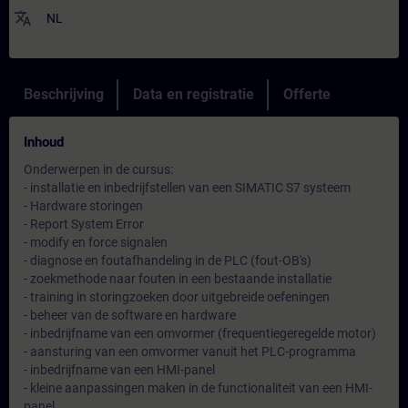
translate
NL
Beschrijving
Data en registratie
Offerte
Inhoud
Onderwerpen in de cursus:
- installatie en inbedrijfstellen van een SIMATIC S7 systeem
- Hardware storingen
- Report System Error
- modify en force signalen
- diagnose en foutafhandeling in de PLC (fout-OB's)
- zoekmethode naar fouten in een bestaande installatie
- training in storingzoeken door uitgebreide oefeningen
- beheer van de software en hardware
- inbedrijfname van een omvormer (frequentiegeregelde motor)
- aansturing van een omvormer vanuit het PLC-programma
- inbedrijfname van een HMI-panel
- kleine aanpassingen maken in de functionaliteit van een HMI-
panel