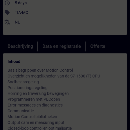
access_time
5 days
sell
TIA-MC
translate
NL
Beschrijving
Data en registratie
Offerte
Inhoud
Basis begrippen over Motion Control
Overzicht en mogelijkheden van de S7-1500 (T) CPU
Snelheidsregeling
Positioneringsregeling
Homing en traversing bewegingen
Programmeren met PLCopen
Error messages en diagnostics
Communicatie
Motion Control bibliotheken
Output cam en measuring input
Closed-loop control en optimalisatie