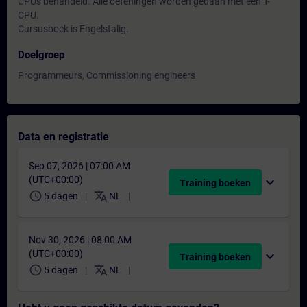
CPUs behandeld. Alle oefeningen worden gedaan met een T-
CPU.
Cursusboek is Engelstalig.
Doelgroep
Programmeurs, Commissioning engineers
Data en registratie
Sep 07, 2026 | 07:00 AM
(UTC+00:00)
expand_more
Training boeken
schedule
translate
5 dagen
NL
Nov 30, 2026 | 08:00 AM
(UTC+00:00)
expand_more
Training boeken
schedule
translate
5 dagen
NL