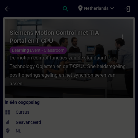
Ga naar de hoofdinhoud
Pagina geladen
place
expand_more
arrow_back
search
login
Netherlands
Cursus - Siemens Motion Control met TIA Po
Siemens Motion Control met TIA
more_vert
Portal en T-CPU
Learning Event - Classroom
De motion control functies van de standaard
Technology Objecten en de T-CPUs. Snelheidsregeling,
positioneringsregeling en het synchroniseren van
assen.
In één oogopslag
widgets
Cursus
Geavanceerd
where_to_vote
NL