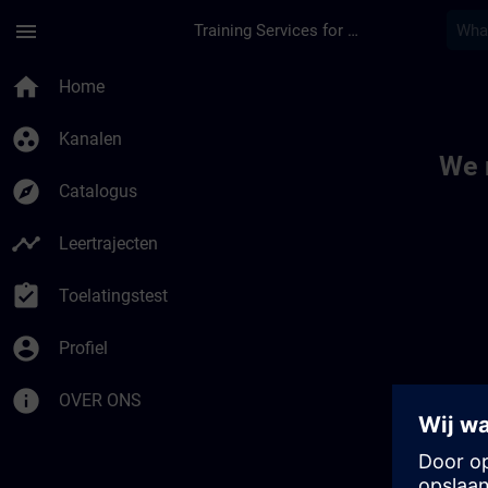
Ga naar de hoofdinhoud
Pagina geladen
menu
Training Services for Digital Industries
Toc | SITRAIN
home
Home
group_work
Kanalen
We 
explore
Catalogus
timeline
Leertrajecten
assignment_turned_in
Toelatingstest
account_circle
Profiel
info
OVER ONS