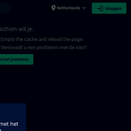
place
expand_more
login
earch
Netherlands
Inloggen
chien wil je:
Empty the cache and reload the page.
Vermoedt u een probleem met de site?
d het probleem