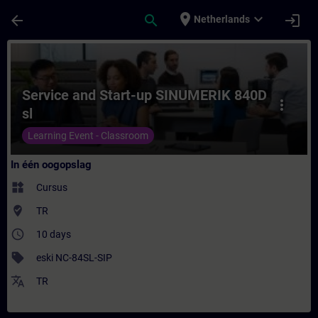
Ga naar de hoofdinhoud
Pagina geladen
place
expand_more
arrow_back
search
login
Netherlands
Cursus - Service and Start-up SINUMERIK 84
Service and Start-up SINUMERIK 840D
more_vert
sl
Learning Event - Classroom
In één oogopslag
widgets
Cursus
where_to_vote
TR
access_time
10 days
sell
eski NC-84SL-SIP
translate
TR