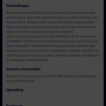
Doelstellingen
Bu kursta size SINUMERIK 840D sl'in konfigürasyonu konusu
anlatılacaktır. Size, özel sistem konfigürasyonlarını oluşturmak,
test etmek ve devreye almak için gerekli bilgiler sağlanacaktır.
Eğitim setlerimiz üzerinde pratik egzersizlerle devreye alma ve
bakım konularını uygulama imkanınız olacaktır.
Dersin sonunda katılımcı üzerinde SINAMICS S120 bulunan bir
SINUMERIK 840D sl kontrol sisteminin devreye alma konusuna
hakim olacaktır. Farklı kontrol fonksiyonlarından edinilen bilgi
sayesinde hataları belirlemek ve gidermek mümkün olacaktır. Bu
yolla makinenizin duruş sürelerini minimize ederken verimliliğinini
de maksimize edebileceksiniz
Vereiste voorwaarden
Sinamics S120 kursuna ve S7-300/400 Sistem1 (temel) seviye
kurs katılmış olmak.
Opmerking
-