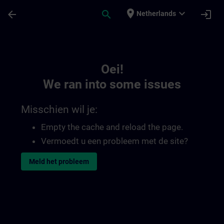
Ga naar de hoofdinhoud
Pagina geladen
place
expand_more
arrow_back
search
login
Netherlands
Toc | SITRAIN
Oei!
We ran into some issues
Misschien wil je:
Empty the cache and reload the page.
Vermoedt u een probleem met de site?
Meld het probleem