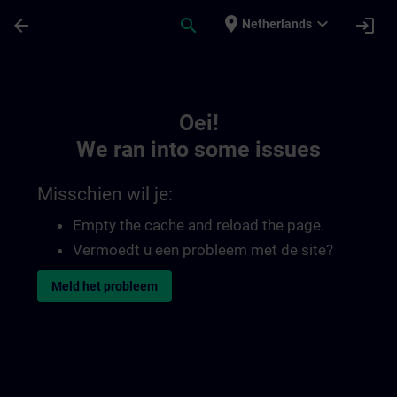
Ga naar de hoofdinhoud
Pagina geladen
place
expand_more
arrow_back
search
login
Netherlands
Toc | SITRAIN
Oei!
We ran into some issues
Misschien wil je:
Empty the cache and reload the page.
Vermoedt u een probleem met de site?
Meld het probleem