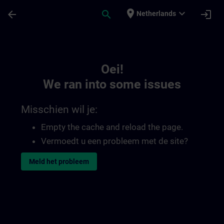
Ga naar de hoofdinhoud
Pagina geladen
place
expand_more
arrow_back
search
login
Netherlands
Toc | SITRAIN
Oei!
We ran into some issues
Misschien wil je:
Empty the cache and reload the page.
Vermoedt u een probleem met de site?
Meld het probleem