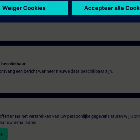
 beschikbaar
n ontvang een bericht wanneer nieuwe data beschikbaar zijn.
fferte? Na het verstrekken van uw persoonlijke gegevens sturen wij u onm
aar uw e-mailadres.
te