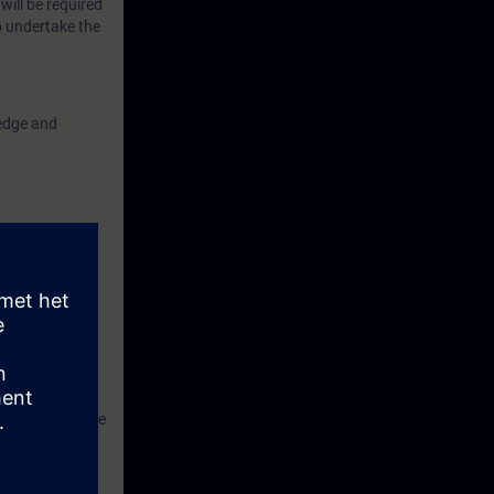
will be required
o undertake the
ledge and
ns S7
advised to have