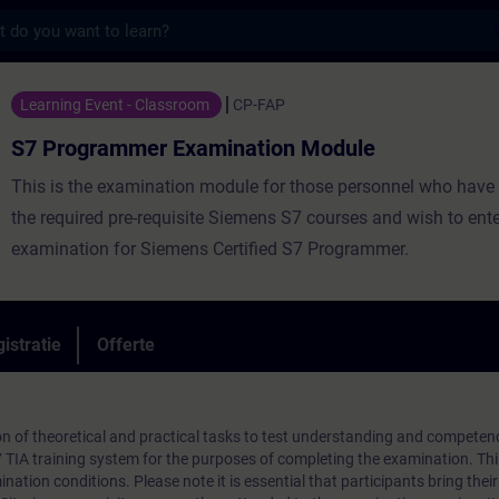
s
er Examination Module - Training - Opleid
Learning Event - Classroom
CP-FAP
S7 Programmer Examination Module
This is the examination module for those personnel who have
the required pre-requisite Siemens S7 courses and wish to ente
examination for Siemens Certified S7 Programmer.
istratie
Offerte
n of theoretical and practical tasks to test understanding and competen
7 TIA training system for the purposes of completing the examination. T
nation conditions. Please note it is essential that participants bring their