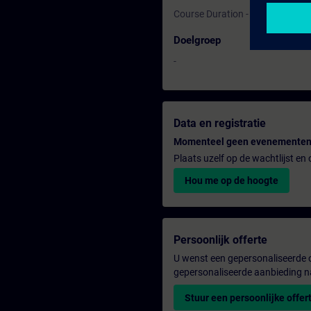
Course Duration - 1 Day
Doelgroep
-
Data en registratie
Momenteel geen evenementen
Plaats uzelf op de wachtlijst e
Hou me op de hoogte
Persoonlijk offerte
U wenst een gepersonaliseerde o
gepersonaliseerde aanbieding n
Stuur een persoonlijke offer