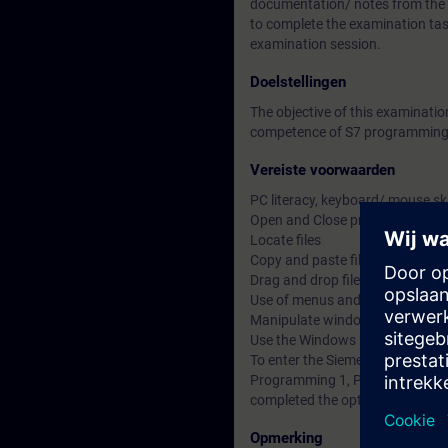
documentation/ notes from the Si
to complete the examination tas
examination session.
Doelstellingen
The objective of this examinat
competence of S7 programming 
Vereiste voorwaarden
PC literacy, keyboard/ mouse sk
Open and Close programs
Locate files
Copy and paste files, objects and
Drag and drop files, objects and 
Use of menus and multi-menus
Manipulate windows within a m
Use the Windows help
To enter the Siemens Certified
Programming 1, Programming 2 
completed the optional S7 Prog
Opmerking