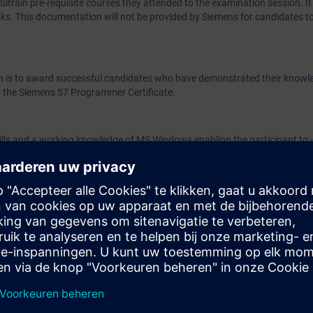
train pre-requisite courses they attended to the examination session. It 
ks. This documentation will not be provided by Siemens for candidates t
ion is to award successful candidates who have demonstrated their know
the Siemens S7 Programmer Certificate.
ills and a working knowledge of MS Windows enabling the participant to:-
 data (text, etc.)
data (text, etc.)
ulti-window environment
 S7 Programmer examination participants must have completed the Sieme
and Programming 3 courses. Examination candidates are also strongly 
rammer Refresher Course (CP-FAPR) prior to taking the examination.