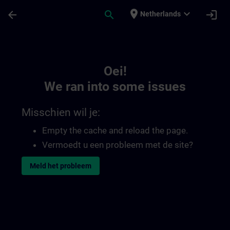
Ga naar de hoofdinhoud
Pagina geladen
place
expand_more
arrow_back
search
login
Netherlands
Toc | SITRAIN
Oei!
We ran into some issues
Misschien wil je:
Empty the cache and reload the page.
Vermoedt u een probleem met de site?
Meld het probleem