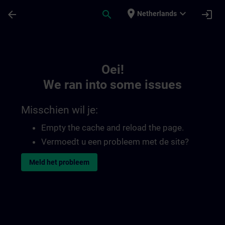
Ga naar de hoofdinhoud
Pagina geladen
place
expand_more
arrow_back
search
login
Netherlands
Toc | SITRAIN
Oei!
We ran into some issues
Misschien wil je:
Empty the cache and reload the page.
Vermoedt u een probleem met de site?
Meld het probleem