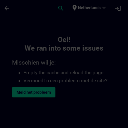
Ga naar de hoofdinhoud
Pagina geladen
place
expand_more
arrow_back
search
login
Netherlands
Toc | SITRAIN
Oei!
We ran into some issues
Misschien wil je:
Empty the cache and reload the page.
Vermoedt u een probleem met de site?
Meld het probleem