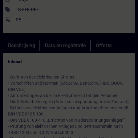
sell
TB-EFK-REF
translate
DE
Beschrijving
Data en registratie
Offerte
Inhoud
- Gefahren des elektrischen Stroms
- Vorschriften und Normen (ArbSchG, BetrSichV,TRBS, DGUV,
DIN VDE)
- Anforderungen an die im Elektrobereich tätigen Personen
- Die 5 Sicherheitsregeln (Arbeiten im spannungsfreien Zustand)
- Betrieb von elektrischen Anlagen und Arbeitsmethoden gemäß
DIN VDE 0105-100
- DIN VDE 0100-410 „Errichten von Niederspannungsanlagen“
- Prüfung von elektrischen Anlagen und Betriebsmitteln nach
TRBS 1203 und DGUV Vorschrift 3