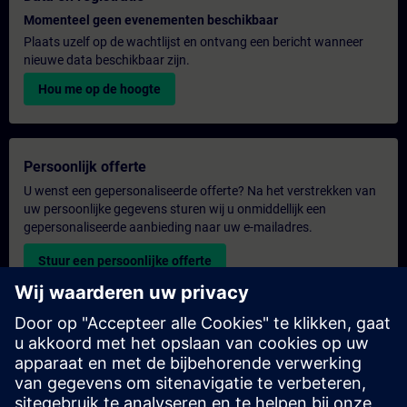
Momenteel geen evenementen beschikbaar
Plaats uzelf op de wachtlijst en ontvang een bericht wanneer
nieuwe data beschikbaar zijn.
Hou me op de hoogte
Persoonlijk offerte
U wenst een gepersonaliseerde offerte? Na het verstrekken van
uw persoonlijke gegevens sturen wij u onmiddellijk een
gepersonaliseerde aanbieding naar uw e-mailadres.
Stuur een persoonlijke offerte
Aanvraag voor een exclusieve training
Heeft u een uitgebreidere trainingsbehoefte en wilt u een offerte
voor exclusieve training – op locatie, virtueel of in een SITRAIN-
trainingscentrum? Bezorg ons u uw persoonlijke gegevens en