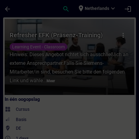
Ga naar de hoofdinhoud
Pagina geladen
place
expand_more
arrow_back
search
login
Netherlands
Cursus - Refresher EFK (Präsenz-Training) -
Refresher EFK (Präsenz-Training)
more_vert
Learning Event - Classroom
Hinweis: Dieses Angebot richtet sich ausschließlich an
externe Ansprechpartner.Falls Sie Siemens-
Mitarbeiter/in sind, besuchen Sie bitte den folgenden
Link und wähle...
Meer
In één oogopslag
widgets
Cursus
Basis
where_to_vote
DE
access_time
1 days