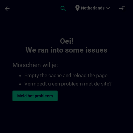
Ga naar de hoofdinhoud
Pagina geladen
place
expand_more
arrow_back
search
login
Netherlands
Toc | SITRAIN
Oei!
We ran into some issues
Misschien wil je:
Empty the cache and reload the page.
Vermoedt u een probleem met de site?
Meld het probleem