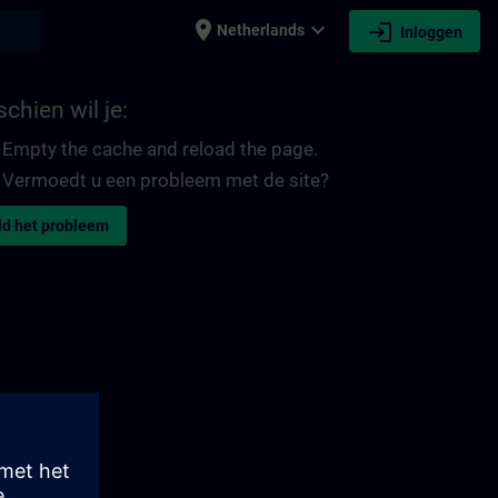
place
expand_more
login
earch
Netherlands
Inloggen
chien wil je:
Empty the cache and reload the page.
Vermoedt u een probleem met de site?
d het probleem