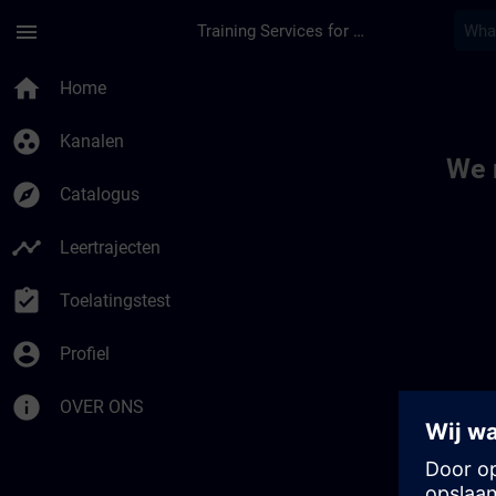
Ga naar de hoofdinhoud
Pagina geladen
menu
Training Services for Digital Industries
Toc | SITRAIN
home
Home
group_work
Kanalen
We 
explore
Catalogus
timeline
Leertrajecten
assignment_turned_in
Toelatingstest
account_circle
Profiel
info
OVER ONS