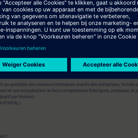
mateur est prévu à chaque séquence.
iaire sera capable de :
gulation PID
e programmation standard avec TIA-PORTAL
mation SITRAIN : 11 93 00 205 93
t au quotidien des missions techniques auprès des entreprises, formés et 
uivi et une actualisation de leurs compétences théoriques, pratiques, et
icatif par binôme) :
IA-PORTAL)
au 2