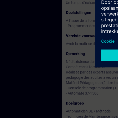
Un temps d’échange avec le for
Doelstellingen
A l’issue de la formation, le stag
- Programmer des boucles de ré
Vereiste voorwaarden
Avoir la maitrise des modes d
Opmerking
N° d’existence du centre de for
Compétences formateur :
Réalisée par des experts assuran
pédagogie des adultes avec un s
Matériel Pédagogique (à titre ind
- Console de programmation (T
- Automate S7-1500
Doelgroep
Automaticien BE / Méthode
Technicien de Maintenance nive