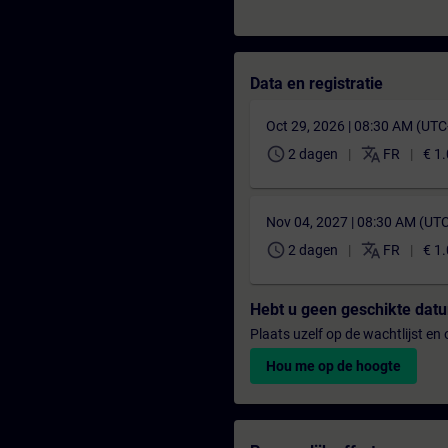
Data en registratie
Oct 29, 2026 | 08:30 AM (UT
schedule
translate
2 dagen
FR
€ 1
Nov 04, 2027 | 08:30 AM (UT
schedule
translate
2 dagen
FR
€ 1
Hebt u geen geschikte da
Plaats uzelf op de wachtlijst e
Hou me op de hoogte