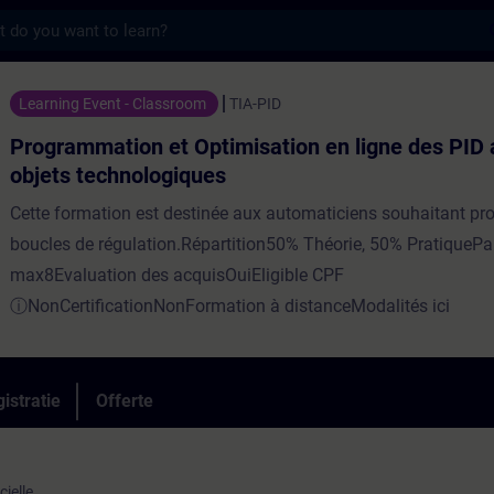
s
on et Optimisation en ligne des PID avec l
Learning Event - Classroom
TIA-PID
Programmation et Optimisation en ligne des PID 
objets technologiques
Cette formation est destinée aux automaticiens souhaitant p
boucles de régulation.Répartition50% Théorie, 50% PratiquePa
max8Evaluation des acquisOuiEligible CPF
ⓘNonCertificationNonFormation à distanceModalités ici
istratie
Offerte
cielle