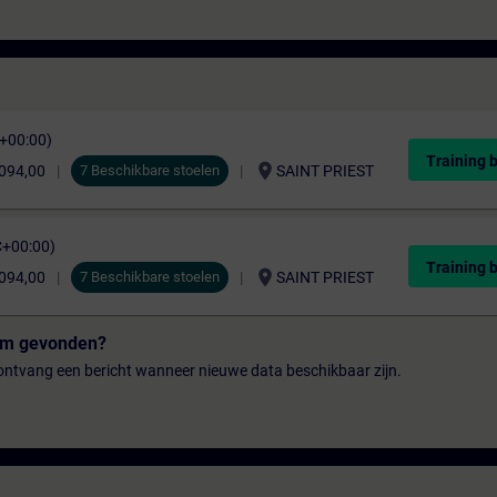
C+00:00)
Training 
location_on
.094,00
7 Beschikbare stoelen
SAINT PRIEST
C+00:00)
Training 
location_on
.094,00
7 Beschikbare stoelen
SAINT PRIEST
tum gevonden?
n ontvang een bericht wanneer nieuwe data beschikbaar zijn.