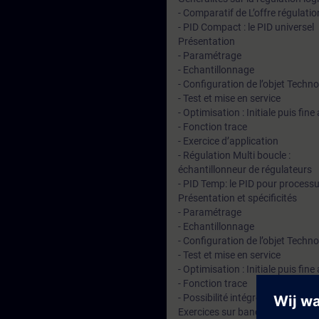
- Comparatif de L’offre régulati
- PID Compact : le PID universel
Présentation
- Paramétrage
- Echantillonnage
- Configuration de l’objet Techn
- Test et mise en service
- Optimisation : Initiale puis fi
- Fonction trace
- Exercice d’application
- Régulation Multi boucle :
échantillonneur de régulateurs
- PID Temp: le PID pour process
Présentation et spécificités
- Paramétrage
- Echantillonnage
- Configuration de l’objet Techn
- Test et mise en service
- Optimisation : Initiale puis fi
- Fonction trace
- Possibilité intégrée de régulat
Exercices sur banc didactique.