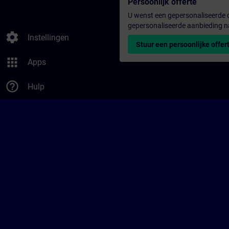
Persoonlijk offerte
U wenst een gepersonaliseerde o
gepersonaliseerde aanbieding n
settings
Instellingen
Stuur een persoonlijke offer
apps
Apps
help_outline
Hulp