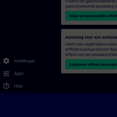
U wenst een gepersonaliseerde o
gepersonaliseerde aanbieding n
Stuur een persoonlijke offer
Aanvraag voor een exclusie
Heeft u een uitgebreidere trainin
SITRAIN-trainingscentrum? Bezo
offerte voor een exclusieve train
settings
Instellingen
Exclusieve offerte aanvrage
apps
Apps
help_outline
Hulp