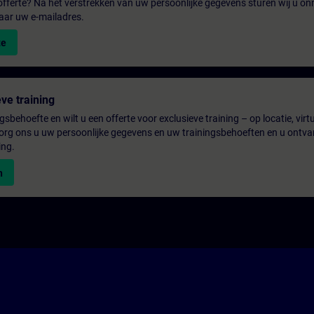
fferte? Na het verstrekken van uw persoonlijke gegevens sturen wij u onm
aar uw e-mailadres.
te
ve training
gsbehoefte en wilt u een offerte voor exclusieve training – op locatie, virtu
rg ons u uw persoonlijke gegevens en uw trainingsbehoeften en u ontva
ing.
n