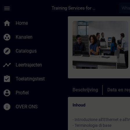
Ga naar de hoofdinhoud
Pagina geladen
menu
Training Services for Digital Industries
Cursus - Principi di 
home
Home
group_work
Kanalen
explore
Catalogus
timeline
Leertrajecten
assignment_turned_in
Toelatingstest
Beschrijving
Data en reg
account_circle
Profiel
Inhoud
info
OVER ONS
- Introduzione all’Ethernet e all'
- Terminologia di base