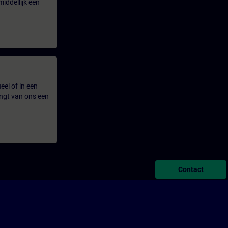
iddellijk een
eel of in een
ngt van ons een
Contact