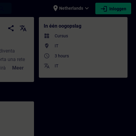
place
expand_more
login
earch
Netherlands
Inloggen
 - Opleiding - Bijscholing | SITRAIN
In één oogopslag
share
translate
widgets
Cursus
where_to_vote
IT
 diventa
access_time
3 hours
rta una rete
translate
IT
irà le nozioni
Meer
e della
à di
te dalle