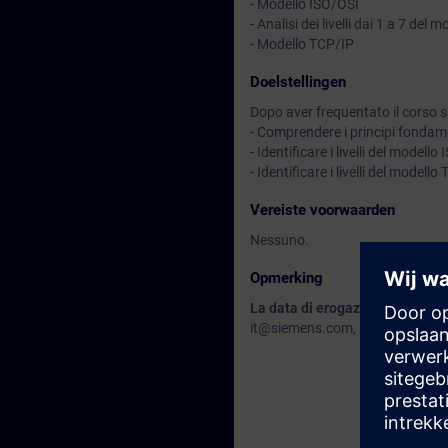
- Modello ISO/OSI
- Analisi dei livelli dai 1 a 7 del
- Modello TCP/IP
Doelstellingen
Dopo aver frequentato il corso sa
- Comprendere i principi fondame
- Identificare i livelli del modello
- Identificare i livelli del modello
Vereiste voorwaarden
Nessuno.
Opmerking
La data di erogazione di questo
it@siemens.com, indicaci le tue n