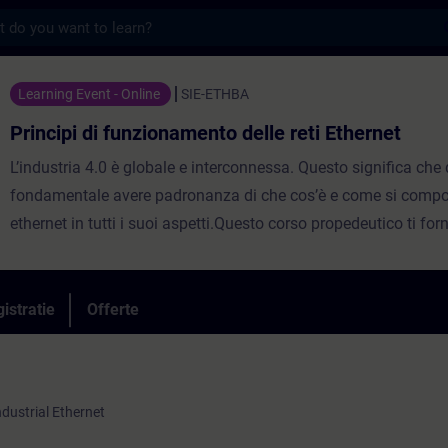
s
funzionamento delle reti Ethernet - Training
Learning Event - Online
SIE-ETHBA
Principi di funzionamento delle reti Ethernet
L’industria 4.0 è globale e interconnessa. Questo significa che
fondamentale avere padronanza di che cos’è e come si compo
ethernet in tutti i suoi aspetti.Questo corso propedeutico ti forn
fondamentali per le tecnologie di rete ed i meccanismi alla bas
comunicazione digitale. L’analisi dei livelli ISO/OSI ti permetter
comprendere al meglio come relazionarsi alle necessità richies
istratie
Offerte
moderne applicazioni di rete.
Industrial Ethernet