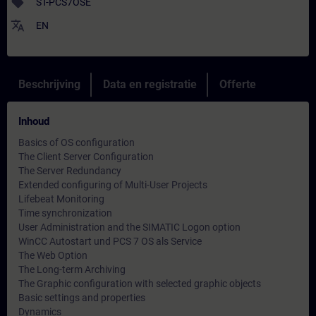
sell
ST-PCS7OSE
translate
EN
Beschrijving
Data en registratie
Offerte
Inhoud
Basics of OS configuration
The Client Server Configuration
The Server Redundancy
Extended configuring of Multi-User Projects
Lifebeat Monitoring
Time synchronization
User Administration and the SIMATIC Logon option
WinCC Autostart und PCS 7 OS als Service
The Web Option
The Long-term Archiving
The Graphic configuration with selected graphic objects
Basic settings and properties
Dynamics