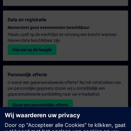
Data en registratie
Momenteel geen evenementen beschikbaar
Plaats uzelf op de wachtlijst en ontvang een bericht wanneer
nieuwe data beschikbaar zijn.
Hou me op de hoogte
Persoonlijk offerte
U wenst een gepersonaliseerde offerte? Na het verstrekken van
uw persoonlijke gegevens sturen wij u onmiddellijk een
gepersonaliseerde aanbieding naar uw e-mailadres.
Stuur een persoonlijke offerte
Aanvraag voor een exclusieve training