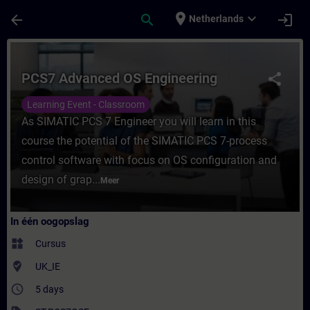
Ga naar de hoofdinhoud
Pagina geladen
place
expand_more
arrow_back
search
login
Netherlands
Cursus - PCS7 Advanced OS Engineering - T
PCS7 Advanced OS Engineering
share
Learning Event - Classroom
As SIMATIC PCS 7 Engineer you will learn in this
course the potential of the SIMATIC PCS 7-process
control software with focus on OS configuration and
design of grap...
Meer
In één oogopslag
widgets
Cursus
where_to_vote
UK_IE
access_time
5 days