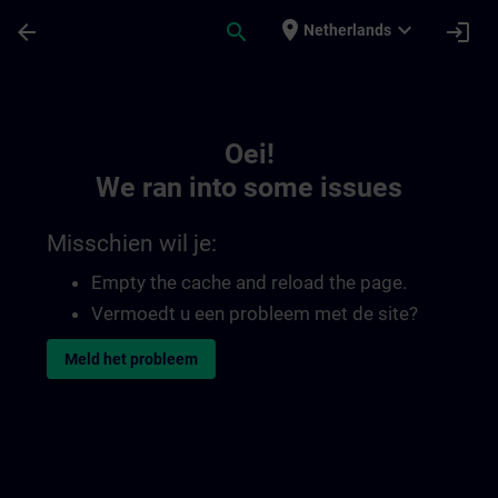
Ga naar de hoofdinhoud
Pagina geladen
place
expand_more
arrow_back
search
login
Netherlands
Toc | SITRAIN
Oei!
We ran into some issues
Misschien wil je:
Empty the cache and reload the page.
Vermoedt u een probleem met de site?
Meld het probleem