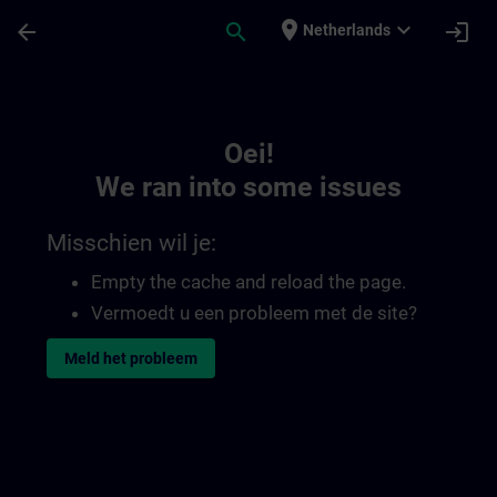
Ga naar de hoofdinhoud
Pagina geladen
place
expand_more
arrow_back
search
login
Netherlands
Toc | SITRAIN
Oei!
We ran into some issues
Misschien wil je:
Empty the cache and reload the page.
Vermoedt u een probleem met de site?
Meld het probleem