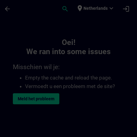
Ga naar de hoofdinhoud
Pagina geladen
place
expand_more
arrow_back
search
login
Netherlands
Toc | SITRAIN
Oei!
We ran into some issues
Misschien wil je:
Empty the cache and reload the page.
Vermoedt u een probleem met de site?
Meld het probleem