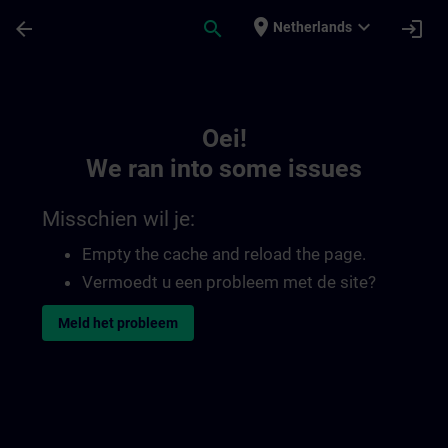
Ga naar de hoofdinhoud
Pagina geladen
place
expand_more
arrow_back
search
login
Netherlands
Toc | SITRAIN
Oei!
We ran into some issues
Misschien wil je:
Empty the cache and reload the page.
Vermoedt u een probleem met de site?
Meld het probleem