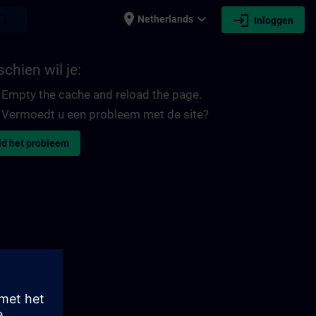
place
expand_more
login
earch
Netherlands
Inloggen
chien wil je:
Empty the cache and reload the page.
Vermoedt u een probleem met de site?
d het probleem