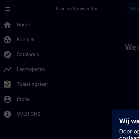
Ga naar de hoofdinhoud
Pagina geladen
menu
Training Services for Digital Industries
Toc | SITRAIN
home
Home
group_work
Kanalen
We 
explore
Catalogus
timeline
Leertrajecten
assignment_turned_in
Toelatingstest
account_circle
Profiel
info
OVER ONS