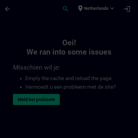
Ga naar de hoofdinhoud
Pagina geladen
place
expand_more
arrow_back
search
login
Netherlands
Toc | SITRAIN
Oei!
We ran into some issues
Misschien wil je:
Empty the cache and reload the page.
Vermoedt u een probleem met de site?
Meld het probleem