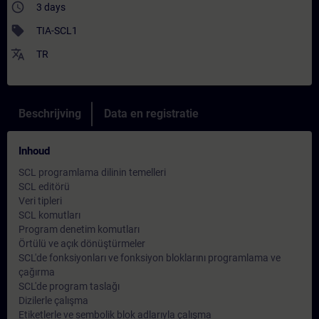
access_time
3 days
sell
TIA-SCL1
translate
TR
Beschrijving
Data en registratie
Inhoud
SCL programlama dilinin temelleri
SCL editörü
Veri tipleri
SCL komutları
Program denetim komutları
Örtülü ve açık dönüştürmeler
SCL'de fonksiyonları ve fonksiyon bloklarını programlama ve
çağırma
SCL'de program taslağı
Dizilerle çalışma
Etiketlerle ve sembolik blok adlarıyla çalışma