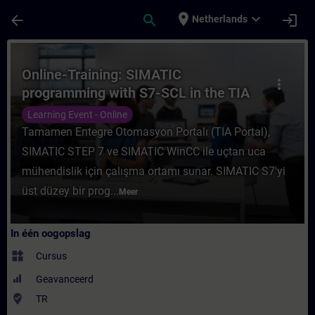
Ga naar de hoofdinhoud
Pagina geladen
place
expand_more
arrow_back
search
login
Netherlands
Cursus - Online-Training: SIMATIC programm
Online-Training: SIMATIC
more_vert
programming with S7-SCL in the TIA
Portal
Learning Event - Online
Tamamen Entegre Otomasyon Portalı (TIA Portal),
SIMATIC STEP 7 ve SIMATIC WinCC ile uçtan uca
mühendislik için çalışma ortamı sunar. SIMATIC S7'yi
üst düzey bir prog...
Meer
In één oogopslag
widgets
Cursus
Geavanceerd
where_to_vote
TR