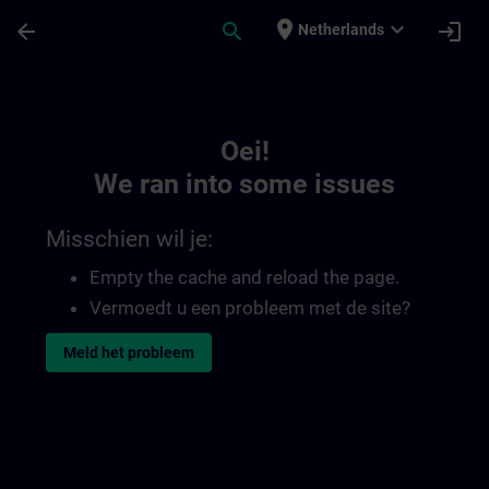
Ga naar de hoofdinhoud
Pagina geladen
place
expand_more
arrow_back
search
login
Netherlands
Toc | SITRAIN
Oei!
We ran into some issues
Misschien wil je:
Empty the cache and reload the page.
Vermoedt u een probleem met de site?
Meld het probleem