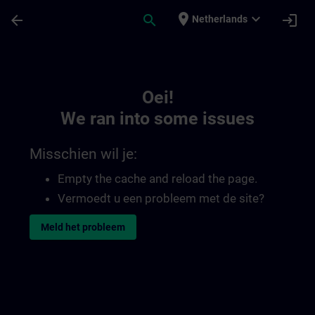
Ga naar de hoofdinhoud
Pagina geladen
place
expand_more
arrow_back
search
login
Netherlands
Toc | SITRAIN
Oei!
We ran into some issues
Misschien wil je:
Empty the cache and reload the page.
Vermoedt u een probleem met de site?
Meld het probleem