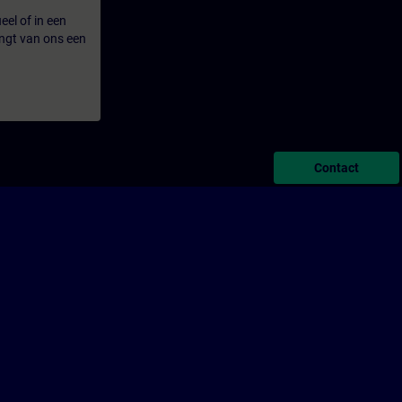
eel of in een
ngt van ons een
Contact