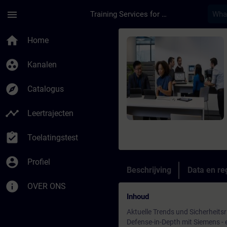
Ga naar de hoofdinhoud
Pagina geladen
menu
Training Services for Digital Industries
Cursus - Security in
home
Home
group_work
Kanalen
explore
Catalogus
timeline
Leertrajecten
assignment_turned_in
Toelatingstest
account_circle
Profiel
Beschrijving
Data en reg
info
OVER ONS
Inhoud
Aktuelle Trends und Sicherheitsr
Defense-in-Depth mit Siemens - 