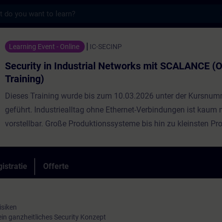
s
 Industrial Networks mit SCALANCE (Online-T
Learning Event - Online
IC-SECINP
Security in Industrial Networks mit SCALANCE (O
Training)
Dieses Training wurde bis zum 10.03.2026 unter der Kursnum
geführt. Industriealltag ohne Ethernet-Verbindungen ist kaum
vorstellbar. Große Produktionssysteme bis hin zu kleinsten P
sind von deren Zuverlässigkeit und Sicherheit abhängig gewo
Chancen auf der einen Seite, stehen Risiken auf der anderen S
gegenüber. Zugriff von außen oder Manipulationen im Netz b
istratie
Offerte
immer katastrophale Folgen für die Produktion oder das inter
how.Deshalb sind funktionierende Sicherheitssysteme absolute
diesem Kurs lernen Sie Gefahrenpotenziale und Risiken in indu
isiken
ein ganzheitliches Security Konzept
Netzwerken kennen und einzuschätzen. Ihnen werden zahlrei