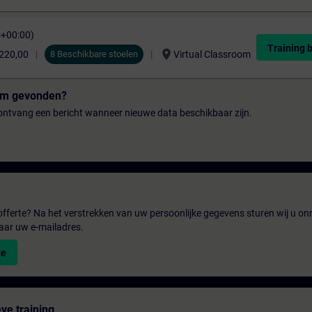
C+00:00)
Training 
location_on
.220,00
8 Beschikbare stoelen
Virtual Classroom
tum gevonden?
n ontvang een bericht wanneer nieuwe data beschikbaar zijn.
fferte? Na het verstrekken van uw persoonlijke gegevens sturen wij u onm
aar uw e-mailadres.
te
ve training