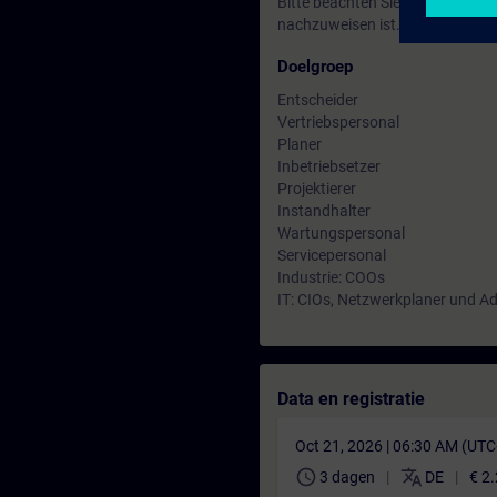
Bitte beachten Sie, dass vor Beg
nachzuweisen ist.
Doelgroep
Entscheider
Vertriebspersonal
Planer
Inbetriebsetzer
Projektierer
Instandhalter
Wartungspersonal
Servicepersonal
Industrie: COOs
IT: CIOs, Netzwerkplaner und A
Data en registratie
Oct 21, 2026 | 06:30 AM (UT
schedule
translate
3 dagen
DE
€ 2