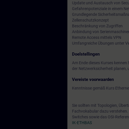
Update und Austausch von Sec
Gefahrenpotenziale in einem N
Grundlegende Sicherheitsmaßnah
Zellenschutzkonzept
Beschränkung von Zugriffen
Anbindung von Serienmaschine
Remote Access mittels VPN
Umfangreiche Übungen unter Ve
Doelstellingen
Am Ende dieses Kurses kennen S
der Netzwerksicherheit planen,
Vereiste voorwaarden
Kenntnisse gemäß Kurs Ethernet
Sie sollten mit Topologien, Übe
Fachvokabular dazu verstehen. D
Switches sowie das OSI-Referen
IK-ETHBAS