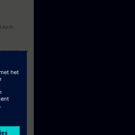
t
durch.
eine Woche vor
holen als auch
l Networks -
 Prüfung ab.