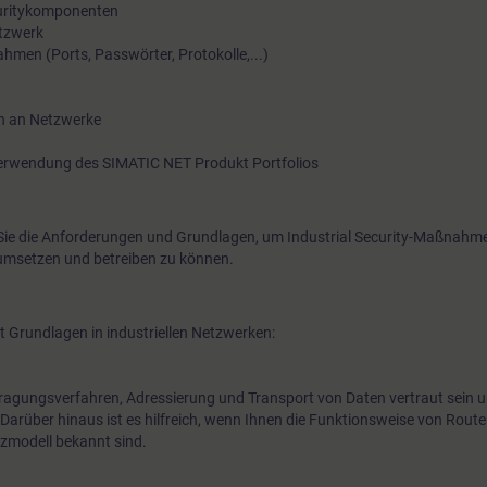
uritykomponenten
aufgezeigt, wie sich der Schutz von Know-how und Prozessab
etzwerk
men (Ports, Passwörter, Protokolle,...)
Angriffen, Spionage und Manipulationen verbessern lässt. Dab
Produkte mit Integrated Security kennen und anwenden. Denn
werden nicht nur theoretische Sicherheitskonzepte erörtert, so
n an Netzwerke
besteht ausreichend Möglichkeit diese in praktischen Übunge
rwendung des SIMATIC NET Produkt Portfolios
ie die Anforderungen und Grundlagen, um Industrial Security-Maßnahme
 umsetzen und betreiben zu können.
 Grundlagen in industriellen Netzwerken:
rtragungsverfahren, Adressierung und Transport von Daten vertraut sein 
arüber hinaus ist es hilfreich, wenn Ihnen die Funktionsweise von Rout
zmodell bekannt sind.