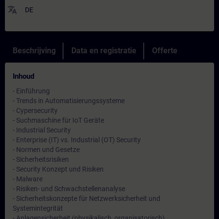
translate
DE
Beschrijving
Data en registratie
Offerte
Inhoud
- Einführung
- Trends in Automatisierungssysteme
- Cypersecurity
- Suchmaschine für IoT Geräte
- Industrial Security
- Enterprise (IT) vs. Industrial (OT) Security
- Normen und Gesetze
- Sicherheitsrisiken
- Security Konzept und Risiken
- Malware
- Risiken- und Schwachstellenanalyse
- Sicherheitskonzepte für Netzwerksicherheit und
Systemintegrität
- Anlagensicherheit (physikalisch, organisatorisch)