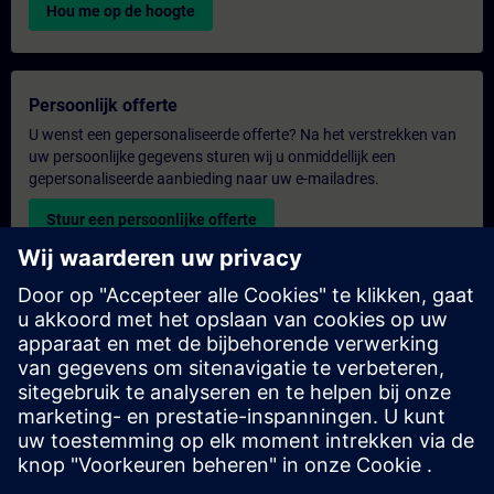
Hou me op de hoogte
Persoonlijk offerte
U wenst een gepersonaliseerde offerte? Na het verstrekken van
uw persoonlijke gegevens sturen wij u onmiddellijk een
gepersonaliseerde aanbieding naar uw e-mailadres.
Stuur een persoonlijke offerte
Aanvraag voor een exclusieve training
Heeft u een uitgebreidere trainingsbehoefte en wilt u een offerte
voor exclusieve training – op locatie, virtueel of in een SITRAIN-
trainingscentrum? Bezorg ons u uw persoonlijke gegevens en
uw trainingsbehoeften en u ontvangt van ons een offerte voor
een exclusieve training.
Exclusieve offerte aanvragen