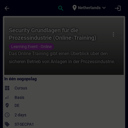
Ga naar de hoofdinhoud
Pagina geladen
place
expand_more
arrow_back
search
login
Netherlands
Cursus - Security Grundlagen für die Prozes
Security Grundlagen für die
more_vert
Prozessindustrie (Online-Training)
Learning Event - Online
Das Online Training gibt einen Überblick über den
sicheren Betrieb von Anlagen in der Prozessindustrie.
In één oogopslag
widgets
Cursus
Basis
where_to_vote
DE
access_time
2 days
sell
ST-SECPA1