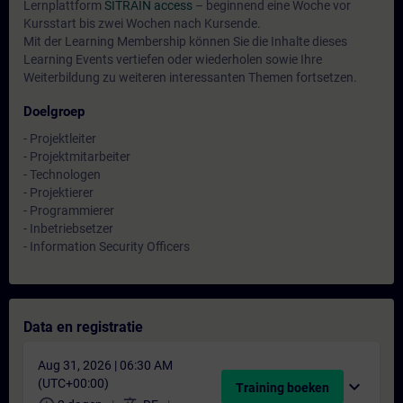
Lernplattform
SITRAIN access
– beginnend eine Woche vor
Kursstart bis zwei Wochen nach Kursende.
Mit der Learning Membership können Sie die Inhalte dieses
Learning Events vertiefen oder wiederholen sowie Ihre
Weiterbildung zu weiteren interessanten Themen fortsetzen.
Doelgroep
- Projektleiter
- Projektmitarbeiter
- Technologen
- Projektierer
- Programmierer
- Inbetriebsetzer
- Information Security Officers
Data en registratie
Aug 31, 2026 | 06:30 AM
(UTC+00:00)
expand_more
Training boeken