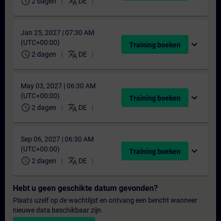
schedule
translate
2 dagen
DE
Jan 25, 2027 | 07:30 AM
(UTC+00:00)
expand_more
Training boeken
schedule
translate
2 dagen
DE
May 03, 2027 | 06:30 AM
(UTC+00:00)
expand_more
Training boeken
schedule
translate
2 dagen
DE
Sep 06, 2027 | 06:30 AM
(UTC+00:00)
expand_more
Training boeken
schedule
translate
2 dagen
DE
Hebt u geen geschikte datum gevonden?
Plaats uzelf op de wachtlijst en ontvang een bericht wanneer
nieuwe data beschikbaar zijn.