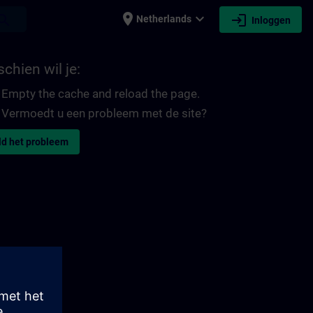
place
expand_more
login
earch
Netherlands
Inloggen
chien wil je:
Empty the cache and reload the page.
Vermoedt u een probleem met de site?
d het probleem