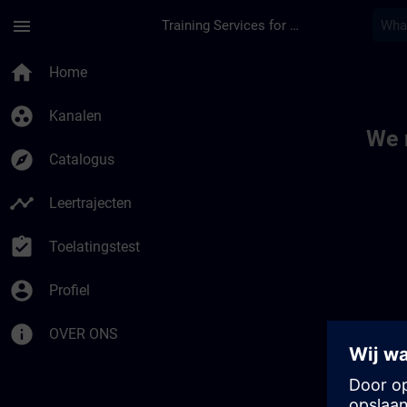
Ga naar de hoofdinhoud
Pagina geladen
menu
Training Services for Digital Industries
Toc | SITRAIN
home
Home
group_work
Kanalen
We 
explore
Catalogus
timeline
Leertrajecten
assignment_turned_in
Toelatingstest
account_circle
Profiel
info
OVER ONS