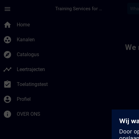
Ga naar de hoofdinhoud
Pagina geladen
menu
Training Services for Digital Industries
Toc | SITRAIN
home
Home
group_work
Kanalen
We 
explore
Catalogus
timeline
Leertrajecten
assignment_turned_in
Toelatingstest
account_circle
Profiel
info
OVER ONS