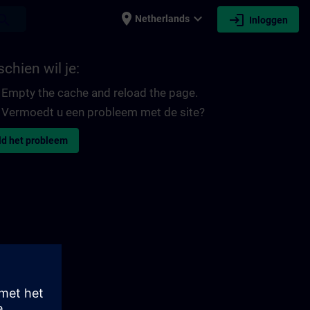
place
expand_more
login
earch
Netherlands
Inloggen
chien wil je:
Empty the cache and reload the page.
Vermoedt u een probleem met de site?
d het probleem