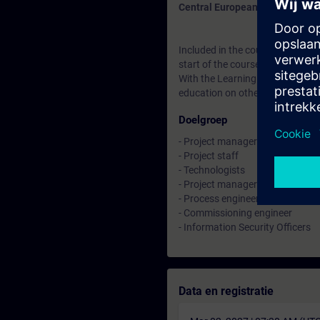
Central European Summer Tim
Included in the course price: Fre
start of the course until two wee
With the Learning Membership, y
education on other interesting t
Doelgroep
- Project manager
- Project staff
- Technologists
- Project manager
- Process engineer
- Commissioning engineer
- Information Security Officers
Data en registratie