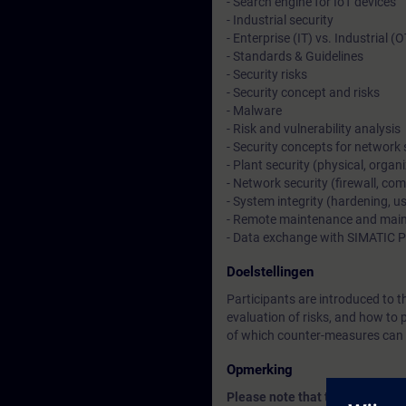
- Search engine for IoT devices
- Industrial security
- Enterprise (IT) vs. Industrial (
- Standards & Guidelines
- Security risks
- Security concept and risks
- Malware
- Risk and vulnerability analysis
- Security concepts for network 
- Plant security (physical, organ
- Network security (firewall, c
- System integrity (hardening,
- Remote maintenance and mai
- Data exchange with SIMATIC 
Doelstellingen
Participants are introduced to t
evaluation of risks, and how to 
of which counter-measures can b
Opmerking
Please note that time statement