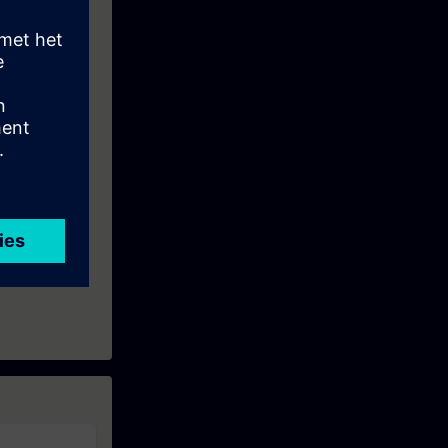
eek before the
ntinue your