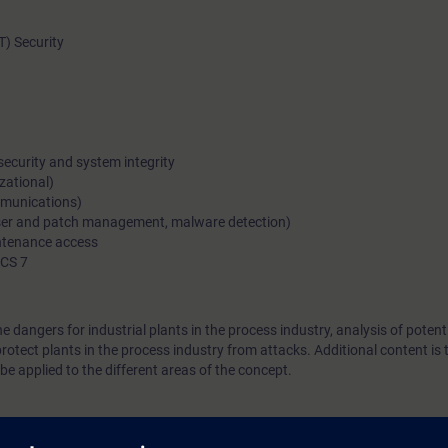
OT) Security
security and system integrity
izational)
ommunications)
 user and patch management, malware detection)
ntenance access
PCS 7
he dangers for industrial plants in the process industry, analysis of poten
protect plants in the process industry from attacks. Additional content i
e applied to the different areas of the concept.
s (course start / end) are related to Central European Time (CET), res