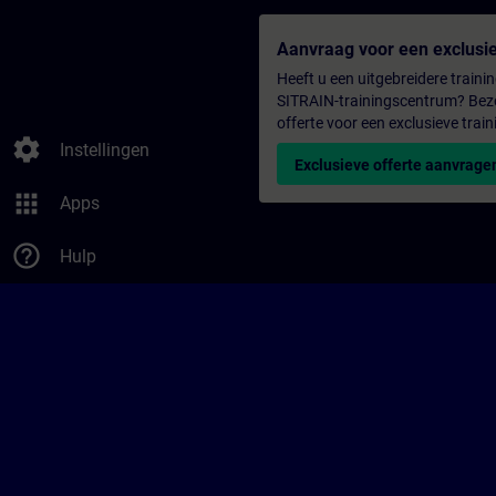
Aanvraag voor een exclusie
Heeft u een uitgebreidere trainin
SITRAIN-trainingscentrum? Bezo
offerte voor een exclusieve train
settings
Instellingen
Exclusieve offerte aanvrage
apps
Apps
help_outline
Hulp