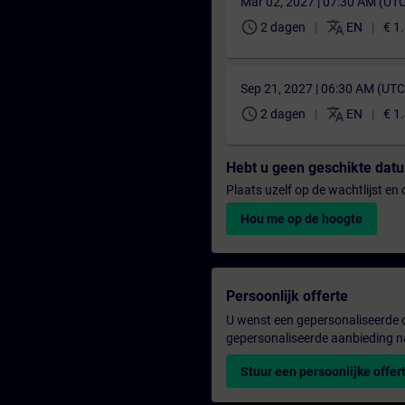
Mar 02, 2027 | 07:30 AM (UT
schedule
translate
2 dagen
EN
€ 1
Sep 21, 2027 | 06:30 AM (UT
schedule
translate
2 dagen
EN
€ 1
Hebt u geen geschikte da
Plaats uzelf op de wachtlijst e
Hou me op de hoogte
Persoonlijk offerte
U wenst een gepersonaliseerde o
gepersonaliseerde aanbieding n
Stuur een persoonlijke offer