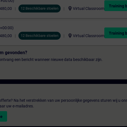
C+00:00)
Training 
location_on
.480,00
12 Beschikbare stoelen
Virtual Classroom
C+00:00)
Training 
location_on
.480,00
12 Beschikbare stoelen
Virtual Classroom
tum gevonden?
n ontvang een bericht wanneer nieuwe data beschikbaar zijn.
fferte? Na het verstrekken van uw persoonlijke gegevens sturen wij u onm
aar uw e-mailadres.
te