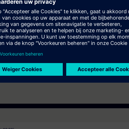
e (CEST).
e access to the digital learning platform
SITRAIN access
– starting one w
ks after the end of the course.
ou can deepen or repeat the content of this Learning Event as well as co
opics.