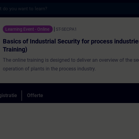
s
dustrial Security for process industries (On
Learning Event - Online
ST-SECPA1
Basics of Industrial Security for process industri
Training)
The online training is designed to deliver an overview of the s
operation of plants in the process industry.
istratie
Offerte